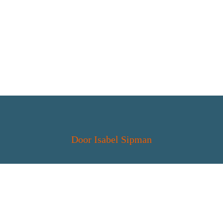
Door 
Isabel Sipman
Voor de herfstvakantie werd mij gevraagd of 
ik samen met zeven andere leerlingen van de 
Monnikskap mee zou willen op uitwisseling 