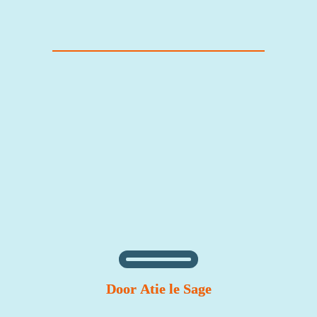
Waar houden onze 
docenten en 
onderwijsondersteun
ende medewerkers 
van?
Door 
Atie le Sage