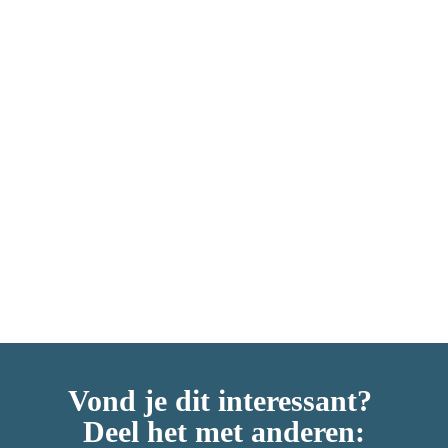
Al met al was het een bijzondere ervaring, zowel de 
truck als de voorstelling- en heeft iedereen in elk geval 
veel gelachen en geleerd.
Vond je dit interessant? 

Deel het met anderen: