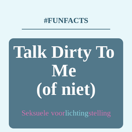
#FUNFACTS
Talk Dirty To 
Me 

(of niet)
Seksuele voor
lichting
stelling